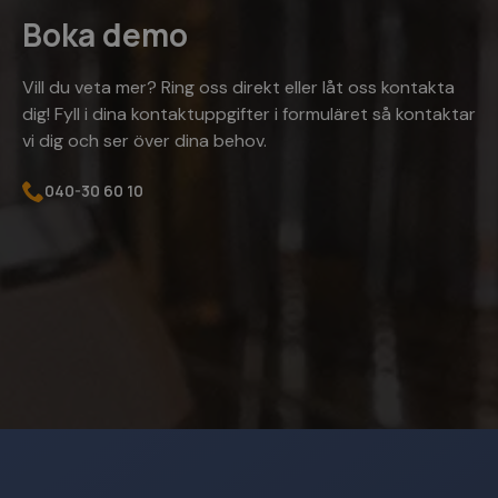
Strikt nödvändigt
Prestanda
Inriktning
Boka demo
Funktioner
Oklassificerade
Vill du veta mer? Ring oss direkt eller låt oss kontakta
Strikt nödvändiga kakor tillåter
kärnwebbplatsfunktioner som användarinloggning
dig! Fyll i dina kontaktuppgifter i formuläret så kontaktar
och kontohantering. Webbplatsen kan inte
vi dig och ser över dina behov.
användas ordentligt utan strikt nödvändiga
cookies.
040-30 60 10
Namn
Leverantör
/
Domän
Utgå
woocommerce_items_in_cart
Sessi
Automattic Inc.
www.kassacentralen.se
PHPSESSID
Sessi
PHP.net
www.kassacentralen.se
Google