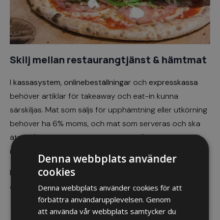
Skilj mellan restaurangtjänst & hämtmat
I
kassasystem
,
onlinebeställningar
och
expresskassa
behöver artiklar för takeaway och eat-in kunna
särskiljas. Mat som säljs för upphämtning eller utkörning
behöver ha 6% moms, och mat som serveras och ska
ätas på plats i restaurangen ska alltså fortsatt ha 12%
moms. Detta kräver i många fall en omprogrammering.
Denna webbplats använder
cookies
Kontakta vår support
om du behöver hjälp med
ändringen!
Denna webbplats använder cookies för att
förbättra användarupplevelsen. Genom
att använda vår webbplats samtycker du
Mer läsning