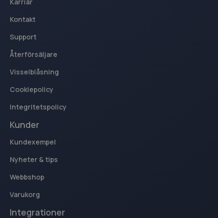
Karriär
Kontakt
Support
Återförsäljare
Visselblåsning
sbjs_first_add
.kassacentralen.se
Session
Cookiepolicy
Integritetspolicy
Kunder
Kundexempel
_ga_40VY30R5Q4
.kassacentralen.se
1 år 1
Nyheter & tips
månad
Webbshop
sbjs_migrations
.kassacentralen.se
Session
Varukorg
Integrationer