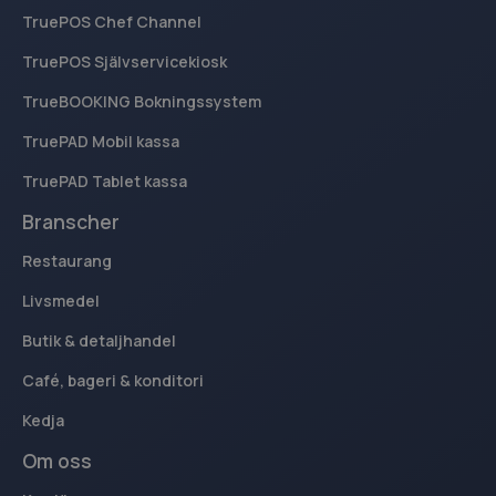
b
TruePOS Chef Channel
(
TruePOS Självservicekiosk
_gcl_au
2
D
Google LLC
månader
a
.kassacentralen.se
4 veckor
u
TrueBOOKING Bokningssystem
h
a
TruePAD Mobil kassa
w
sbjs_session
.kassacentralen.se
29
e
minute
s
TruePAD Tablet kassa
53
s
sekunde
n
Branscher
Restaurang
_gid
1 dag
Google LLC
Livsmedel
.kassacentralen.se
Butik & detaljhandel
Café, bageri & konditori
breakdance_view_count
www.kassacentralen.se
Session
Kedja
Om oss
sbjs_current_add
.kassacentralen.se
Session