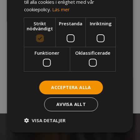
till alla cookies i enlighet med vår
cookiepolicy.
Läs mer
Vanliga kassaproblem på krogen
Strikt
Prestanda
Inriktning
nödvändigt
Slopat matkrav för serveringstillstånd
3 anledningar att koppla ihop kassa- och
bokningssystem med Personalkollen
Funktioner
Oklassificerade
Restaurangtrender 2026
ACCEPTERA ALLA
AVVISA ALLT
VISA DETALJER