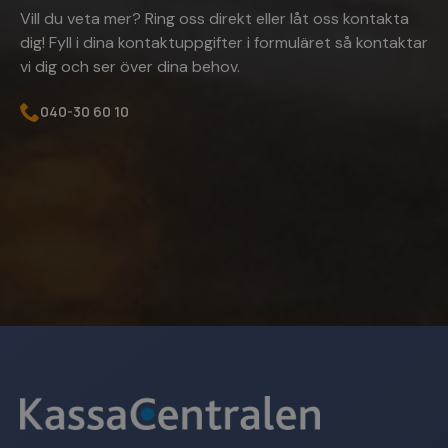
breakdance_session_count
www.kassacentralen.se
Session
Vill du veta mer? Ring oss direkt eller låt oss kontakta
dig! Fyll i dina kontaktuppgifter i formuläret så kontaktar
vi dig och ser över dina behov.
040-30 60 10
_ga
1 år 1
Google LLC
månad
.kassacentralen.se