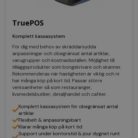
TruePOS
breakdance_view_count
www.kassacentralen.se
Session
Komplett kassasystem
För dig med behov av skräddarsydda
sbjs_current_add
.kassacentralen.se
Session
anpassningar och obegränsat antal artiklar,
varugrupper och kostnadsställen. Möjlighet till
tilläggsprodukter som bongskrivare och skanner.
Rekommenderas när hastigheten är viktig och ni
har många köp på kort tid. Passar större
verksamheter så som restauranger,
livsmedelsbutiker, detaljhandel och caf
é
er.
sbjs_first_add
.kassacentralen.se
Session
Komplett kassasystem för obegränsat antal
artiklar
Flexibelt & anpassningsbart
Klarar många köp på kort tid
Support under kontorstid & jour dygnet runt