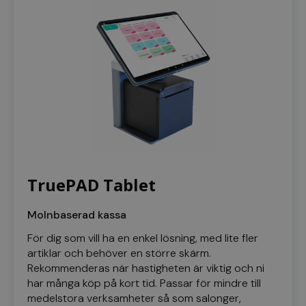
PHPSESSID
Sessi
PHP.net
www.kassacentralen.se
Google
Integritetspolicy
TruePAD Tablet
Molnbaserad kassa
woocommerce_cart_hash
Sessi
Automattic Inc.
För dig som vill ha en enkel lösning, med lite fler
www.kassacentralen.se
artiklar och behöver en större skärm.
Rekommenderas när hastigheten är viktig och ni
har många köp på kort tid. Passar för mindre till
medelstora verksamheter så som salonger,