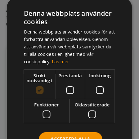
Är vår mobila kassa för liten för din verksamhet? Vi har
Denna webbplats använder
fler alternativ för dig som behöver fler funktioner och
cookies
mer att jobba med!
Denna webbplats använder cookies för att
förbättra användarupplevelsen. Genom
att använda vår webbplats samtycker du
till alla cookies i enlighet med vår
cookiepolicy.
Läs mer
Strikt
Prestanda
Inriktning
nödvändigt
Funktioner
Oklassificerade
TruePAD
ACCEPTERA ALLA