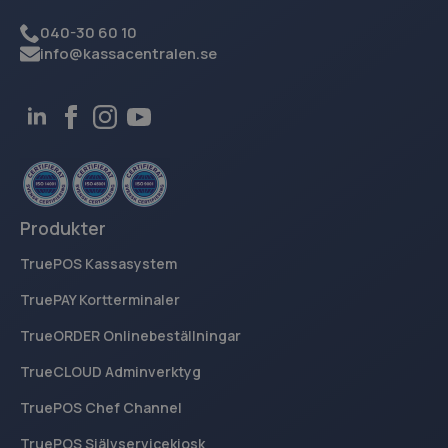
040-30 60 10
info@kassacentralen.se
Produkter
TruePOS Kassasystem
TruePAY Kortterminaler
TrueORDER Onlinebeställningar
TrueCLOUD Adminverktyg
TruePOS Chef Channel
TruePOS Självservicekiosk