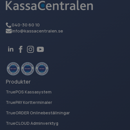
040-30 60 10
info@kassacentralen.se
Produkter
TruePOS Kassasystem
TruePAY Kortterminaler
TrueORDER Onlinebeställningar
TrueCLOUD Adminverktyg