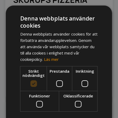
”TrueORDER har sparat oss en anställd per ställe
Denna webbplats använder
som bara svarar i telefon. Nu vill vi öka
cookies
försäljningen så att nästan 100% av
beställningarna sker online!”
Denna webbplats använder cookies för att
– Diar Haciy, ägare
förbättra användarupplevelsen. Genom
att använda vår webbplats samtycker du
Flödet går snabbare och smidigare eftersom de
till alla cookies i enlighet med vår
hinner förbereda. Även gästerna delar den
cookiepolicy.
Läs mer
upplevelsen. Risken för misstag försvinner och
snittnotan har ökat tack vare merförsäljning.
Strikt
Prestanda
Inriktning
nödvändigt
”TrueORDER skäms inte! Man kan ta betalt för
extra tillval och rekommendera en dricka till utan
problem. – Diar Haciy, ägare
Funktioner
Oklassificerade