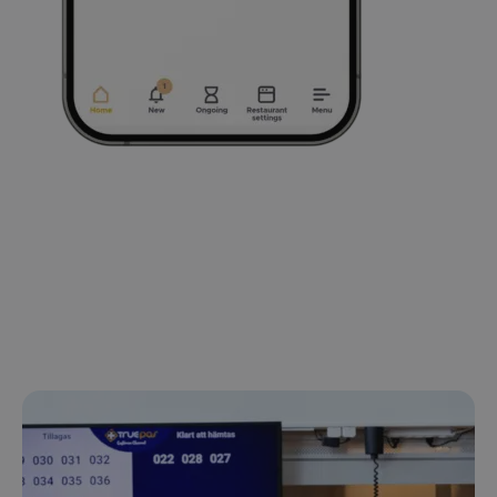
_ga_40VY30R5Q4
.kassacentralen.se
1 år 1
månad
sbjs_migrations
.kassacentralen.se
Session
sbjs_current
.kassacentralen.se
Session
sbjs_udata
.kassacentralen.se
Session