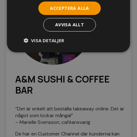
ACCEPTERA ALLA
AVVISA ALLT
VISA DETALJER
Strikt nödvändigt
Prestanda
Inriktning
Funktioner
Oklassificerade
A&M SUSHI & COFFEE
Strikt nödvändiga kakor tillåter
BAR
kärnwebbplatsfunktioner som användarinloggning
och kontohantering. Webbplatsen kan inte
användas ordentligt utan strikt nödvändiga
cookies.
”Det är enkelt att beställa takeaway online. Det är
Namn
Leverantör
/
Domän
Utgå
något som lockar många!”
– Marielle Svensson, caféansvarig
woocommerce_items_in_cart
Sessi
Automattic Inc.
www.kassacentralen.se
De har en Customer Channel där kunderna kan