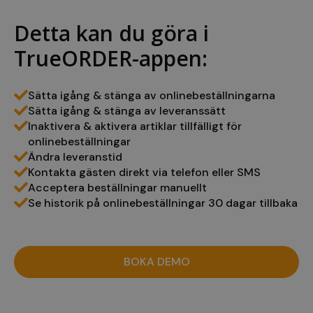
Detta kan du göra i
Namn
Leverantör
/
Namn
Leverantör
/
Domän
Utgång
TrueORDER-appen:
wp_woocommerce_session_[abcdef0123456789]
www.kassacen
Namn
Leverantör
/
Domän
Utgång
{32}
breakdance_last_session_id
www.kassacentralen.se
Session
sbjs_first
.kassacentralen.se
Session
Leverantör
/
Namn
Utgång
B
Domän
Sätta igång & stänga av onlinebeställningarna
_gat_gtag_UA_191016792_1
.kassacentralen.se
53
D
Sätta igång & stänga av leveranssätt
sekunder
d
Inaktivera & aktivera artiklar tillfälligt för
A
f
onlinebeställningar
b
Ändra leveranstid
(
Kontakta gästen direkt via telefon eller SMS
_gcl_au
2
D
Google LLC
månader
a
Acceptera beställningar manuellt
.kassacentralen.se
4 veckor
u
Se historik på onlinebeställningar 30 dagar tillbaka
h
a
w
sbjs_session
.kassacentralen.se
29
e
minute
s
53
s
sekunde
BOKA DEMO
n