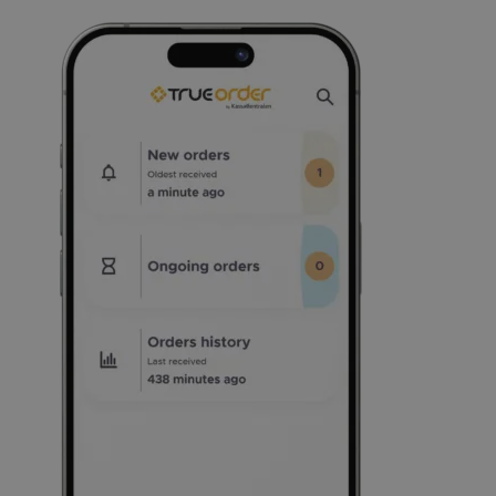
_gid
1 dag
Google LLC
.kassacentralen.se
breakdance_view_count
www.kassacentralen.se
Session
sbjs_current_add
.kassacentralen.se
Session
sbjs_first_add
.kassacentralen.se
Session