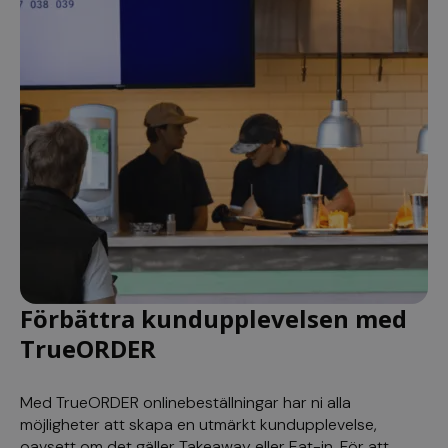
breakdance_session_count
www.kassacentralen.se
Session
_ga
1 år 1
Google LLC
månad
.kassacentralen.se
Förbättra kundupplevelsen med
TrueORDER
Med TrueORDER onlinebeställningar har ni alla
möjligheter att skapa en utmärkt kundupplevelse,
oavsett om det gäller Takeaway eller Eat-in. För att