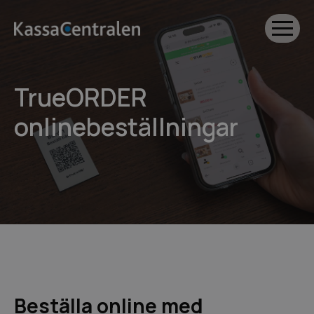
TrueORDER
onlinebeställningar
Beställa online med