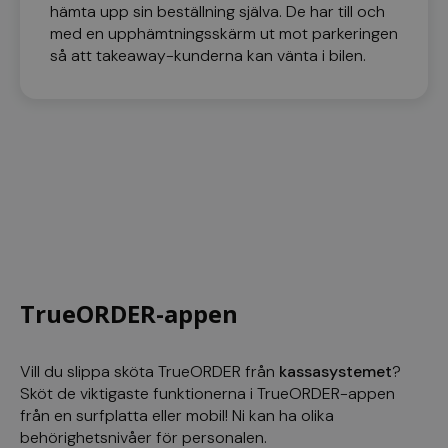
hämta upp sin beställning själva. De har till och
med en upphämtningsskärm ut mot parkeringen
PHPSESSID
Sessi
PHP.net
www.kassacentralen.se
så att takeaway-kunderna kan vänta i bilen.
Google
Integritetspolicy
TrueORDER-appen
woocommerce_cart_hash
Sessi
Automattic Inc.
Vill du slippa sköta TrueORDER från
kassasystemet
?
www.kassacentralen.se
Sköt de viktigaste funktionerna i TrueORDER-appen
från en surfplatta eller mobil! Ni kan ha olika
behörighetsnivåer för personalen.