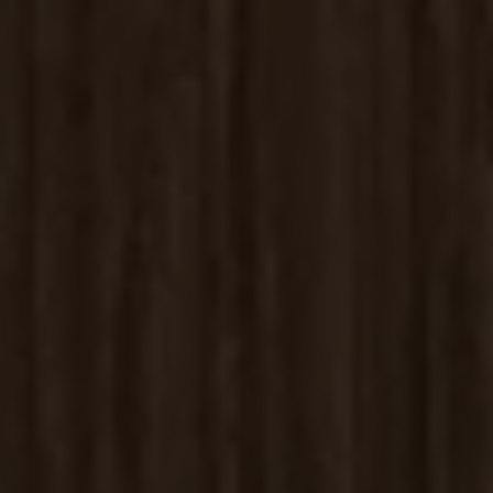
sbjs_udata
.kassacentralen.se
Session
breakdance_session_count
www.kassacentralen.se
Session
_ga
1 år 1
Google LLC
månad
.kassacentralen.se