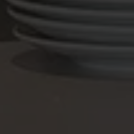
cookies.
Namn
Leverantör
/
Domän
Utgå
woocommerce_items_in_cart
Sessi
Automattic Inc.
www.kassacentralen.se
PHPSESSID
Sessi
PHP.net
www.kassacentralen.se
Google
Integritetspolicy