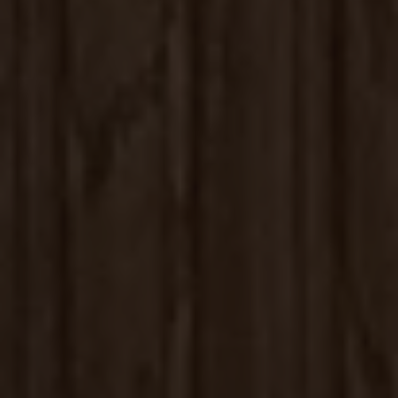
sbjs_first_add
.kassacentralen.se
Session
_ga_40VY30R5Q4
.kassacentralen.se
1 år 1
månad
sbjs_migrations
.kassacentralen.se
Session
sbjs_current
.kassacentralen.se
Session