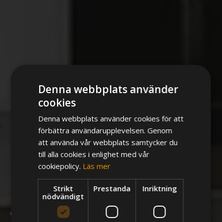
Denna webbplats använder
cookies
Denna webbplats använder cookies för att
förbättra användarupplevelsen. Genom
Kassa- och
att använda vår webbplats samtycker du
till alla cookies i enlighet med vår
betallösningar för
cookiepolicy.
Läs mer
restaurang & retail
Strikt
Prestanda
Inriktning
nödvändigt
Vi är helhetsleverantör av POS-system med