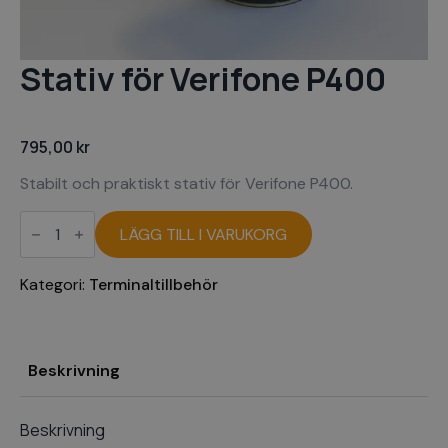
Stativ för Verifone P400
795,00
kr
Stabilt och praktiskt stativ för Verifone P400.
Stativ
för
LÄGG TILL I VARUKORG
Verifone
P400
mängd
Kategori:
Terminaltillbehör
Beskrivning
Beskrivning