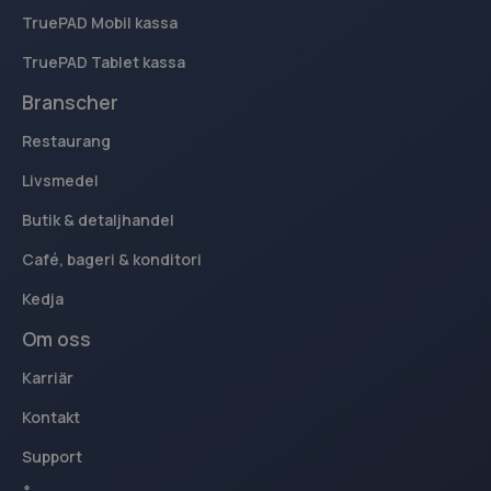
PHPSESSID
Sessi
PHP.net
TruePAD Mobil kassa
www.kassacentralen.se
TruePAD Tablet kassa
Branscher
Restaurang
Livsmedel
Google
Integritetspolicy
Butik & detaljhandel
Café, bageri & konditori
Kedja
Om oss
woocommerce_cart_hash
Sessi
Automattic Inc.
Karriär
www.kassacentralen.se
Kontakt
Support