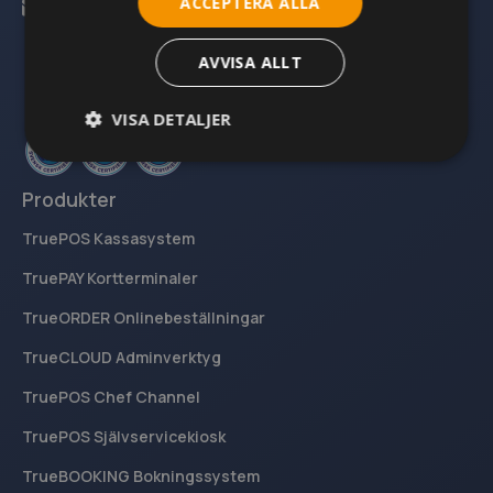
ACCEPTERA ALLA
info@kassacentralen.se
AVVISA ALLT
VISA DETALJER
Produkter
Strikt nödvändigt
Prestanda
Inriktning
TruePOS Kassasystem
Funktioner
Oklassificerade
TruePAY Kortterminaler
Strikt nödvändiga kakor tillåter
kärnwebbplatsfunktioner som användarinloggning
och kontohantering. Webbplatsen kan inte
TrueORDER Onlinebeställningar
användas ordentligt utan strikt nödvändiga
cookies.
TrueCLOUD Adminverktyg
Namn
Leverantör
/
Domän
Utgå
TruePOS Chef Channel
woocommerce_items_in_cart
Sessi
Automattic Inc.
www.kassacentralen.se
TruePOS Självservicekiosk
TrueBOOKING Bokningssystem