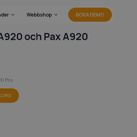
nder
Webbshop
BOKA DEMO
x A920 och Pax A920
20 Pro.
UKORG