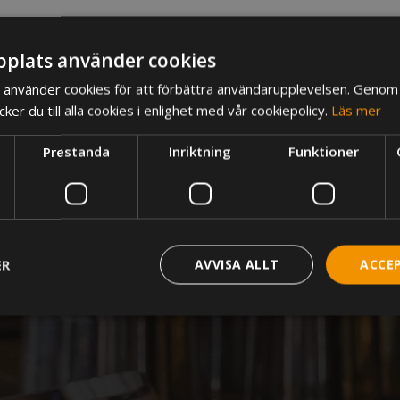
plats använder cookies
använder cookies för att förbättra användarupplevelsen. Genom 
 (TruePAY Allt-i-ett-terminal, TruePAY Standalone och TruePAD
er du till alla cookies i enlighet med vår cookiepolicy.
Läs mer
Prestanda
Inriktning
Funktioner
ER
AVVISA ALLT
ACCE
trikt nödvändigt
Prestanda
Inriktning
Funktioner
Oklassificera
akor tillåter kärnwebbplatsfunktioner som användarinloggning och kontohantering. 
utan strikt nödvändiga cookies.