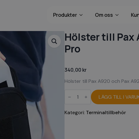
Produkter
Om oss
Ku
Hölster till Pa
Pro
340,00
kr
Hölster till Pax A920 och Pax A9
Hölster
till
LÄGG TILL I VAR
Pax
A920
och
Kategori:
Terminaltillbehör
Pax
A920
Pro
mängd