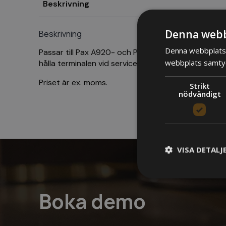
Beskrivning
Denna webb
Beskrivning
Denna webbplats 
Passar till Pax A920- och Pax A920 Pro-terminaler
webbplats samtyck
hålla terminalen vid service.
Priset är ex. moms.
Strikt
nödvändigt
VISA DETALJ
Boka demo
S
Strikt nödvändiga k
användas ordentligt 