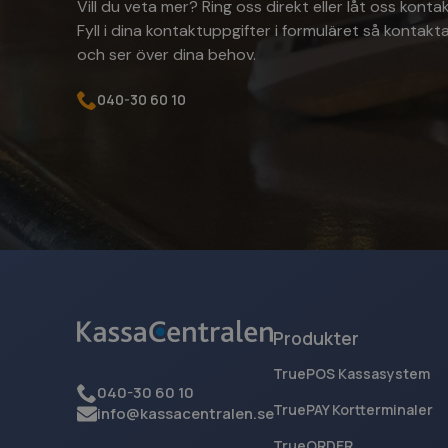
Vill du veta mer? Ring oss direkt eller låt oss kontak
Fyll i dina kontaktuppgifter i formuläret så kontakta
Namn
och ser över dina behov.
woocommerce_ite
040-30 60 10
PHPSESSID
G
woocommerce_car
Namn
Namn
Namn
breakdance_last_s
wp_woocommerce_s
Produkter
Namn
sbjs_first
TruePOS Kassasystem
_gat_gtag_UA_191
040-30 60 10
TruePAY Kortterminaler
info@kassacentralen.se
_gcl_au
TrueORDER 