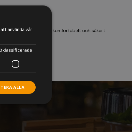
att använda vår
). Hölster för att kunna komfortabelt och säkert
Oklassificerade
PTERA ALLA
de
Webbplatsen kan inte