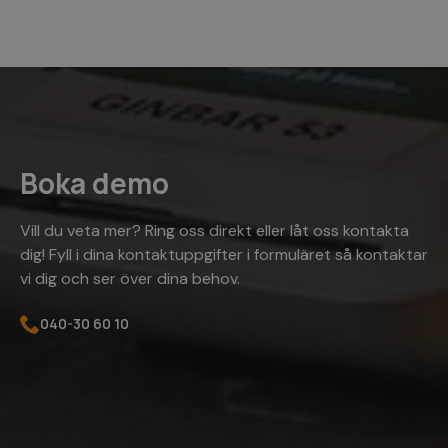
minute
s
53
s
sekunde
n
_gid
1 dag
Google LLC
.kassacentralen.se
Boka demo
breakdance_view_count
www.kassacentralen.se
Session
Vill du veta mer? Ring oss direkt eller låt oss kontakta
dig! Fyll i dina kontaktuppgifter i formuläret så kontaktar
vi dig och ser över dina behov.
sbjs_current_add
.kassacentralen.se
Session
040-30 60 10