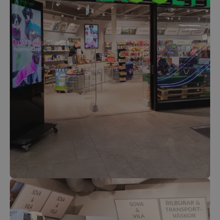
Namn
Leverantör
/
Domän
Utgå
woocommerce_items_in_cart
Sessi
Automattic Inc.
www.kassacentralen.se
PHPSESSID
Sessi
PHP.net
www.kassacentralen.se
Google
Integritetspolicy