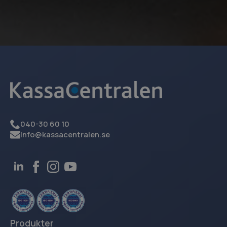
sbjs_first_add
.kassacentralen.se
Session
_ga_40VY30R5Q4
.kassacentralen.se
1 år 1
månad
sbjs_migrations
.kassacentralen.se
Session
040-30 60 10
info@kassacentralen.se
sbjs_current
.kassacentralen.se
Session
Produkter