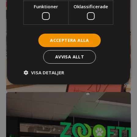
Funktioner
Oklassificerade
ACCEPTERA ALLA
AVVISA ALLT
VISA DETALJER
Strikt nödvändigt
Prestanda
Inriktning
Funktioner
Oklassificerade
Strikt nödvändiga kakor tillåter
kärnwebbplatsfunktioner som användarinloggning
och kontohantering. Webbplatsen kan inte
användas ordentligt utan strikt nödvändiga
cookies.