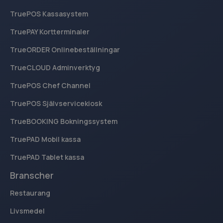
sbjs_udata
.kassacentralen.se
Session
TruePOS Kassasystem
TruePAY Kortterminaler
TrueORDER Onlinebeställningar
TrueCLOUD Adminverktyg
breakdance_session_count
www.kassacentralen.se
Session
TruePOS Chef Channel
TruePOS Självservicekiosk
TrueBOOKING Bokningssystem
_ga
1 år 1
Google LLC
månad
TruePAD Mobil kassa
.kassacentralen.se
TruePAD Tablet kassa
Branscher
Restaurang
Livsmedel