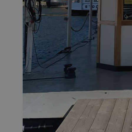
breakdance_view_
sbjs_current_add
sbjs_first_add
_ga_40VY30R5Q4
sbjs_migrations
sbjs_current