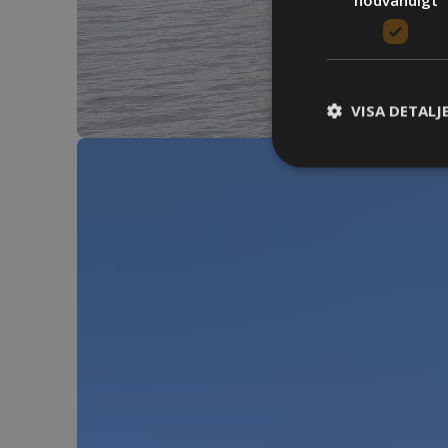
VISA DETALJ
S
Strikt nödvändiga k
användas ordentligt 
Namn
woocommerce_ite
PHPSESSID