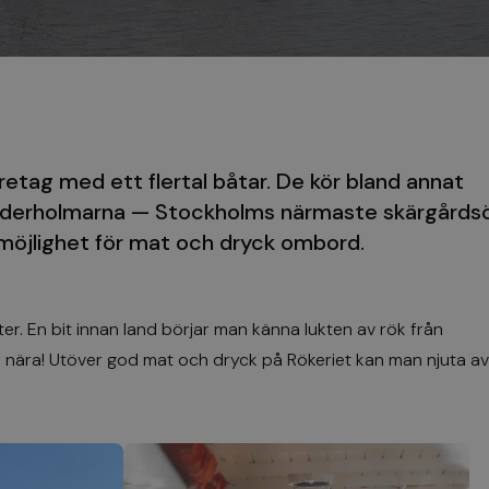
etag med ett flertal båtar. De kör bland annat
jäderholmarna — Stockholms närmaste skärgårdsö
öjlighet för mat och dryck ombord.
er. En bit innan land börjar man känna lukten av rök från
 nära! Utöver god mat och dryck på Rökeriet kan man njuta av