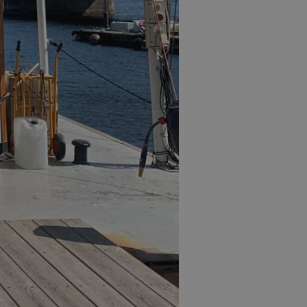
kna hur många
lar inte in någon
gra information om
ja mellan användare
ligtvis detaljer som
h användarbeteende
alysera
gskampanjer.
ra detaljer om
bplatsen, inklusive
s och källa till
teten av
ebbplatskällor.
nalytics för att
ra
ion mellan olika
ör att förbättra
åra användarnas
webbplatsen för att
tåelse av
e.