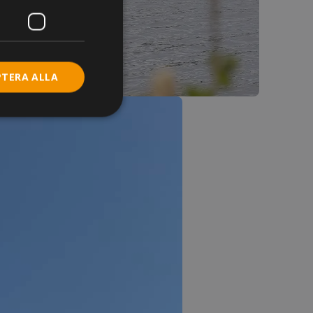
PTERA ALLA
de
Webbplatsen kan inte
a när vagnens
er baserat på PHP-
ntifierare som
ler för
lt ett
, hur det används
en, men ett bra