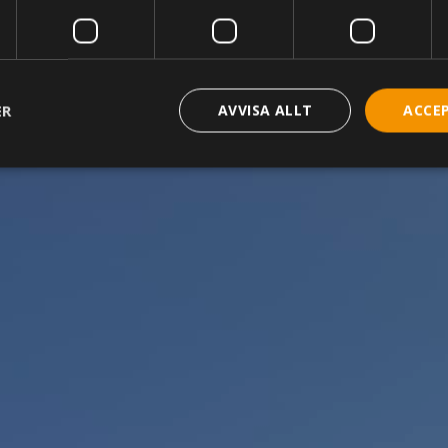
ER
AVVISA ALLT
ACCE
trikt nödvändigt
Prestanda
Inriktning
Funktioner
Oklassificera
akor tillåter kärnwebbplatsfunktioner som användarinloggning och kontohantering. 
utan strikt nödvändiga cookies.
Leverantör
/
Domän
Utgång
Beskrivning
ms_in_cart
Session
Hjälper WooCommerce att avgör
Automattic Inc.
innehåll / data ändras.
www.kassacentralen.se
Session
Cookie genererad av applikation
PHP.net
språket. Detta är en allmänt ide
www.kassacentralen.se
används för att underhålla variab
användarsessioner. Det är norma
slumpmässigt genererat nummer
kan vara specifikt för webbplats