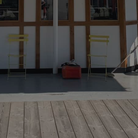
count
www.kassacentralen.se
Session
Denna cookie används för att rä
gånger en sida har setts. Det sam
personlig information.
.kassacentralen.se
Session
Denna cookie används för att la
det aktuella besöket för att skil
och sessioner. Det innehåller van
källa till trafik, kampanjdata oc
för att hjälpa till att spåra och an
effektiviteten av marknadsförin
.kassacentralen.se
Session
Denna cookie används för att lag
användarens första besök på web
tidsstämpel, refererande webbplat
trafiken, för att bedöma effektivi
marknadsföringskampanjer och w
.kassacentralen.se
1 år 1
Denna cookie används av Google A
månad
bevara sessionstillståndet.
.kassacentralen.se
Session
Denna cookie används för att spå
användarinteraktioner och migrat
sidor eller delar av webbplatsen f
användarupplevelsen och
webbplatsprestandaanalysen.
.kassacentralen.se
Session
Denna cookie används för att sp
aktiviteter och interaktioner på 
underlätta bättre analys och förs
trafikkällor och användarbeteend