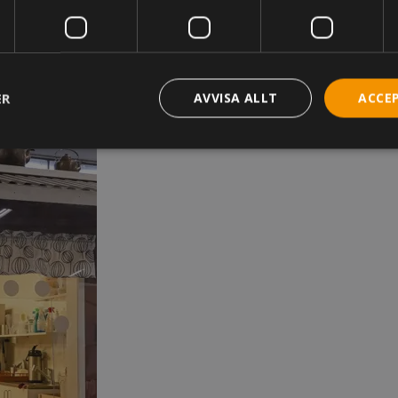
ER
AVVISA ALLT
ACCE
trikt nödvändigt
Prestanda
Inriktning
Funktioner
Oklassificera
akor tillåter kärnwebbplatsfunktioner som användarinloggning och kontohantering. 
utan strikt nödvändiga cookies.
Leverantör
/
Domän
Utgång
Beskrivning
ms_in_cart
Session
Hjälper WooCommerce att avgör
Automattic Inc.
innehåll / data ändras.
www.kassacentralen.se
Session
Cookie genererad av applikation
PHP.net
språket. Detta är en allmänt ide
www.kassacentralen.se
används för att underhålla variab
användarsessioner. Det är norma
slumpmässigt genererat nummer
kan vara specifikt för webbplats