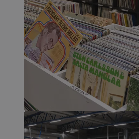
breakdance_view_
sbjs_current_add
sbjs_first_add
_ga_40VY30R5Q4
sbjs_migrations
sbjs_current