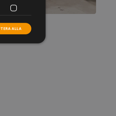
PTERA ALLA
de
Webbplatsen kan inte
a när vagnens
er baserat på PHP-
ntifierare som
ler för
lt ett
, hur det används
en, men ett bra