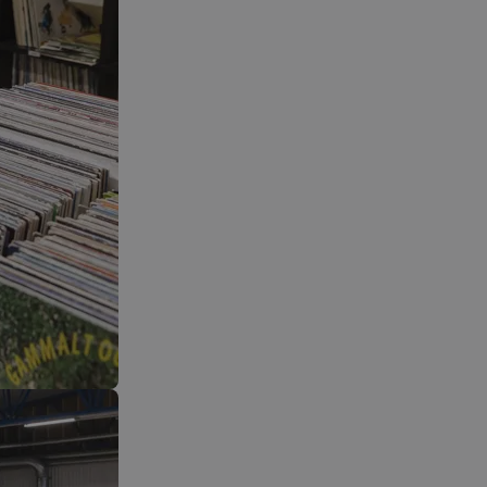
count
www.kassacentralen.se
Session
Denna cookie används för att rä
gånger en sida har setts. Det sam
personlig information.
.kassacentralen.se
Session
Denna cookie används för att la
det aktuella besöket för att skil
och sessioner. Det innehåller van
källa till trafik, kampanjdata oc
för att hjälpa till att spåra och an
effektiviteten av marknadsförin
.kassacentralen.se
Session
Denna cookie används för att lag
användarens första besök på web
tidsstämpel, refererande webbplat
trafiken, för att bedöma effektivi
marknadsföringskampanjer och w
.kassacentralen.se
1 år 1
Denna cookie används av Google A
månad
bevara sessionstillståndet.
.kassacentralen.se
Session
Denna cookie används för att spå
användarinteraktioner och migrat
sidor eller delar av webbplatsen f
användarupplevelsen och
webbplatsprestandaanalysen.
.kassacentralen.se
Session
Denna cookie används för att sp
aktiviteter och interaktioner på 
underlätta bättre analys och förs
trafikkällor och användarbeteend