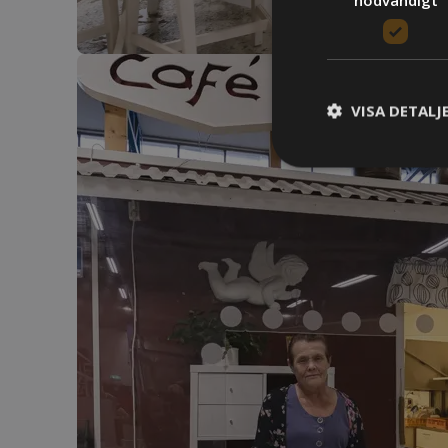
VISA DETALJ
S
Strikt nödvändiga k
användas ordentligt 
Namn
woocommerce_ite
PHPSESSID