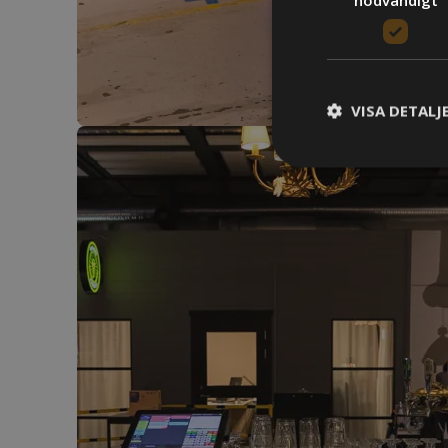
VISA DETALJ
S
Strikt nödvändiga k
användas ordentligt 
Namn
woocommerce_ite
PHPSESSID