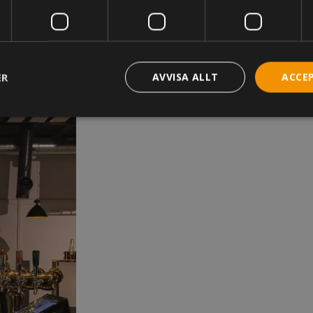
ER
AVVISA ALLT
ACCE
trikt nödvändigt
Prestanda
Inriktning
Funktioner
Oklassificera
akor tillåter kärnwebbplatsfunktioner som användarinloggning och kontohantering. 
utan strikt nödvändiga cookies.
Leverantör
/
Domän
Utgång
Beskrivning
ms_in_cart
Session
Hjälper WooCommerce att avgör
Automattic Inc.
innehåll / data ändras.
www.kassacentralen.se
Session
Cookie genererad av applikation
PHP.net
språket. Detta är en allmänt ide
www.kassacentralen.se
används för att underhålla variab
användarsessioner. Det är norma
slumpmässigt genererat nummer
kan vara specifikt för webbplats