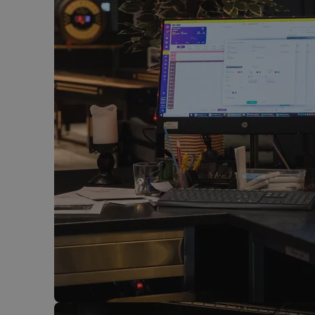
breakdance_view_
sbjs_current_add
sbjs_first_add
_ga_40VY30R5Q4
sbjs_migrations
sbjs_current