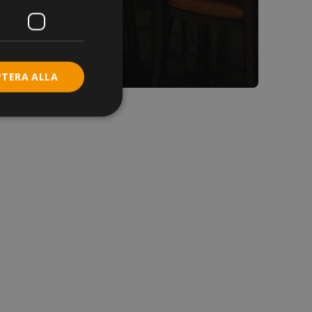
PTERA ALLA
de
Webbplatsen kan inte
a när vagnens
er baserat på PHP-
ntifierare som
ler för
lt ett
, hur det används
en, men ett bra