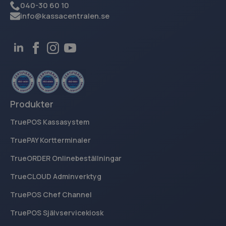
040-30 60 10
.kassacentralen.se
info@kassacentralen.se
breakdance_view_count
www.kassacentralen.se
Session
sbjs_current_add
.kassacentralen.se
Session
Produkter
TruePOS Kassasystem
TruePAY Kortterminaler
TrueORDER Onlinebeställningar
TrueCLOUD Adminverktyg
sbjs_first_add
.kassacentralen.se
Session
TruePOS Chef Channel
TruePOS Självservicekiosk