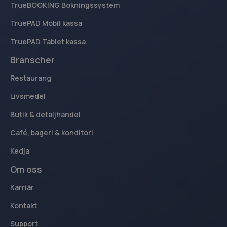
TrueBOOKING Bokningssystem
TruePAD Mobil kassa
_ga_40VY30R5Q4
.kassacentralen.se
1 år 1
månad
TruePAD Tablet kassa
sbjs_migrations
.kassacentralen.se
Session
Branscher
Restaurang
Livsmedel
Butik & detaljhandel
sbjs_current
.kassacentralen.se
Session
Café, bageri & konditori
Kedja
Om oss
sbjs_udata
.kassacentralen.se
Session
Karriär
Kontakt
Support