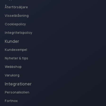
breakdance_session_count
www.kassacentralen.se
Session
Återförsäljare
Visselblåsning
Cookiepolicy
Integritetspolicy
_ga
1 år 1
Google LLC
månad
.kassacentralen.se
Kunder
Kundexempel
Nyheter & tips
Webbshop
Varukorg
Integrationer
Personalkollen
Fortnox