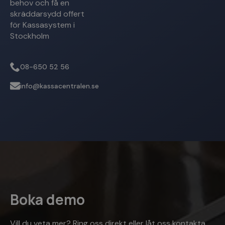
behov och få en
skräddarsydd offert
PHPSESSID
Sessi
PHP.net
www.kassacentralen.se
för Kassasystem i
Stockholm
08-650 52 56
info@kassacentralen.se
Google
Integritetspolicy
woocommerce_cart_hash
Sessi
Automattic Inc.
www.kassacentralen.se
Boka demo
Vill du veta mer? Ring oss direkt eller låt oss kontakta