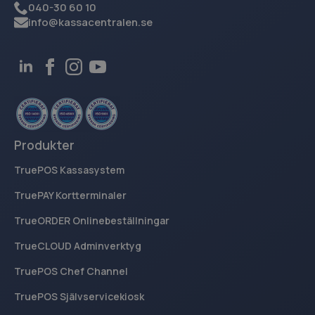
040-30 60 10
.kassacentralen.se
info@kassacentralen.se
breakdance_view_count
www.kassacentralen.se
Session
sbjs_current_add
.kassacentralen.se
Session
Produkter
TruePOS Kassasystem
TruePAY Kortterminaler
TrueORDER Onlinebeställningar
TrueCLOUD Adminverktyg
sbjs_first_add
.kassacentralen.se
Session
TruePOS Chef Channel
TruePOS Självservicekiosk