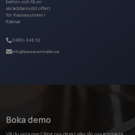
behov och få en
skräddarsydd offert
PHPSESSID
Sessi
PHP.net
www.kassacentralen.se
för Kassasystem i
Kalmar
0480-248 52
info@kassacentralen.se
Google
Integritetspolicy
woocommerce_cart_hash
Sessi
Automattic Inc.
www.kassacentralen.se
Boka demo
Vill du veta mer? Ring oss direkt eller låt oss kontakta