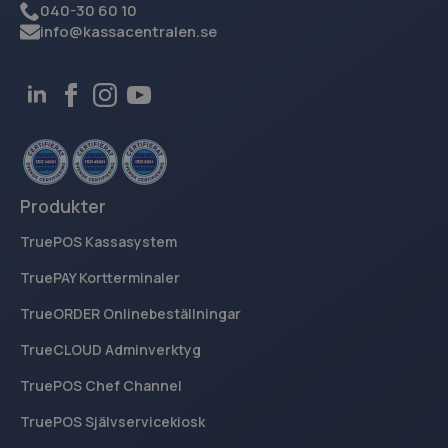
040-30 60 10
.kassacentralen.se
info@kassacentralen.se
breakdance_view_count
www.kassacentralen.se
Session
sbjs_current_add
.kassacentralen.se
Session
Produkter
TruePOS Kassasystem
TruePAY Kortterminaler
TrueORDER Onlinebeställningar
TrueCLOUD Adminverktyg
sbjs_first_add
.kassacentralen.se
Session
TruePOS Chef Channel
TruePOS Självservicekiosk