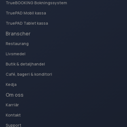
TrueBOOKING Bokningssystem
TruePAD Mobil kassa
_ga_40VY30R5Q4
.kassacentralen.se
1 år 1
månad
TruePAD Tablet kassa
sbjs_migrations
.kassacentralen.se
Session
Branscher
Restaurang
Livsmedel
Butik & detaljhandel
sbjs_current
.kassacentralen.se
Session
Café, bageri & konditori
Kedja
Om oss
sbjs_udata
.kassacentralen.se
Session
Karriär
Kontakt
Support