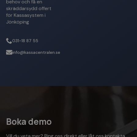
behov och få en
skräddarsydd offert
PHPSESSID
Sessi
PHP.net
www.kassacentralen.se
för Kassasystem i
Jönköping
031-18 87 55
info@kassacentralen.se
Google
Integritetspolicy
woocommerce_cart_hash
Sessi
Automattic Inc.
www.kassacentralen.se
Boka demo
Vill du veta mer? Ring oss direkt eller låt oss kontakta