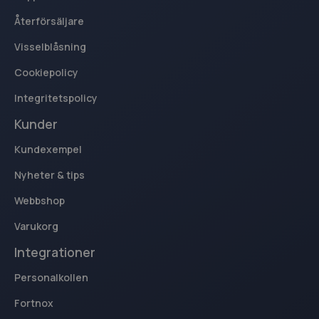
breakdance_session_count
www.kassacentralen.se
Session
Återförsäljare
Visselblåsning
Cookiepolicy
Integritetspolicy
_ga
1 år 1
Google LLC
månad
.kassacentralen.se
Kunder
Kundexempel
Nyheter & tips
Webbshop
Varukorg
Integrationer
Personalkollen
Fortnox